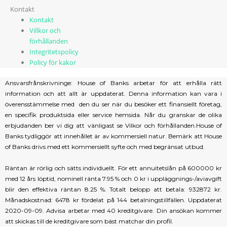
Kontakt
Kontakt
Villkor och
förhållanden
Integritetspolicy
Policy för kakor
Ansvarsfrånskrivninge: House of Banks arbetar för att erhålla rätt
information och att allt är uppdaterat. Denna information kan vara i
överensstämmelse med den du ser när du besöker ett finansiellt företag,
en specifik produktsida eller service hemsida. Når du granskar de olika
erbjudanden ber vi dig att vänligast se Vilkor och förhållanden.House of
Banks tydliggör att innehållet är av kommersiell natur. Bemärk att House
of Banks drivs med ett kommersiellt syfte och med begränsat utbud.
Räntan är rörlig och sätts individuellt. För ett annuitetslån på 600000 kr
med 12 års löptid, nominell ränta 7.95 % och 0 kr i uppläggnings-/aviavgift
blir den effektiva räntan 8.25 %. Totalt belopp att betala: 932872 kr.
Månadskostnad: 6478 kr fördelat på 144 betalningstillfällen. Uppdaterat
2020-09-09. Advisa arbetar med 40 kreditgivare. Din ansökan kommer
att skickas till de kreditgivare som bäst matchar din profil.