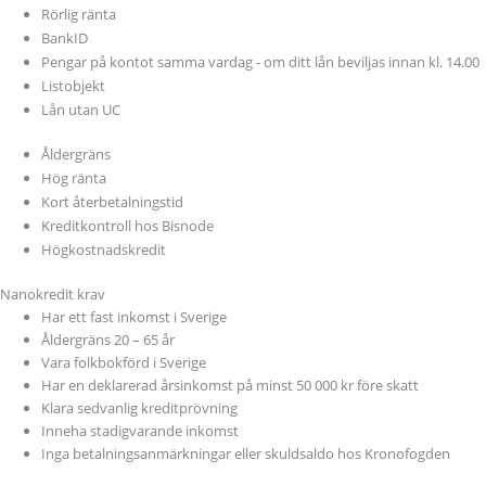
Rörlig ränta
BankID
Pengar på kontot samma vardag - om ditt lån beviljas innan kl. 14.00
Listobjekt
Lån utan UC
Åldergräns
Hög ränta
Kort återbetalningstid
Kreditkontroll hos Bisnode
Högkostnadskredit
Nanokredit krav
Har ett fast inkomst i Sverige
Åldergräns 20 – 65 år
Vara folkbokförd i Sverige
Har en deklarerad årsinkomst på minst 50 000 kr före skatt
Klara sedvanlig kreditprövning
Inneha stadigvarande inkomst
Inga betalningsanmärkningar eller skuldsaldo hos Kronofogden